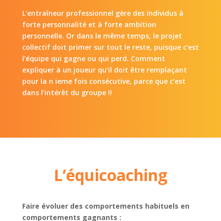
L’entraîneur professionnel gère des individus à
forte personnalité et à forte ambition
personnelle. Or dans le même temps, le projet
collectif doit primer sur tout le reste, puisque c’est
l’équipe qui gagne ou qui perd. Comment
expliquer à un joueur qu’il doit être remplaçant
pour la n ieme fois consécutive, parce que c’est
dans l’intérêt du groupe !!
L’équicoaching
Faire évoluer des comportements habituels en
comportements gagnants :